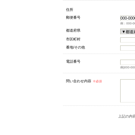
住所
郵便番号
例：000-0
都道府県
市区町村
番地/その他
電話番号
例)000-00
問い合わせ内容
※必須
上記の内